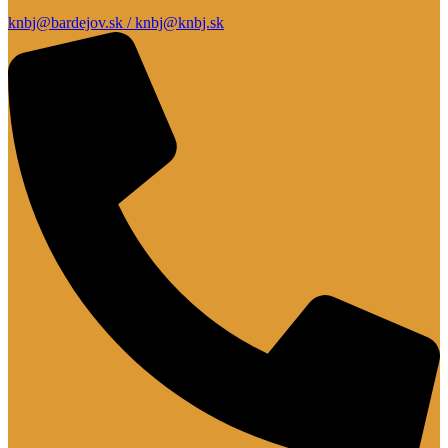
knbj@bardejov.sk / knbj@knbj.sk