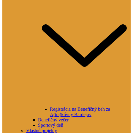
Registrácia na Benefičný beh za
A(tra)ktívny Bardejov
Benefičný večer
Športový deň
Vlastné projekty