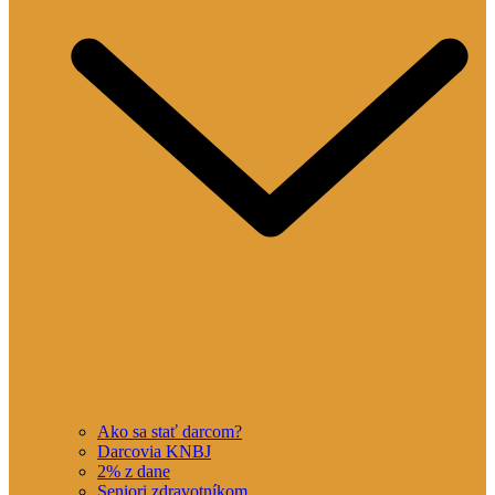
Ako sa stať darcom?
Darcovia KNBJ
2% z dane
Seniori zdravotníkom