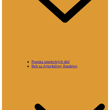
Ponuka umeleckých diel
Beh za A(tra)ktívny Bardejov