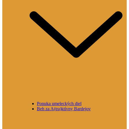
Ponuka umeleckých diel
Beh za A(tra)ktívny Bardejov