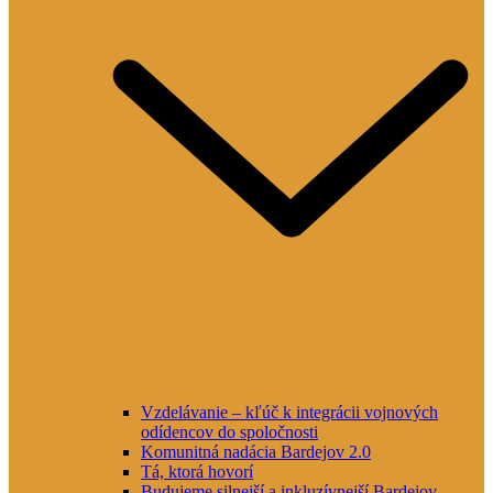
Vzdelávanie – kľúč k integrácii vojnových
odídencov do spoločnosti
Komunitná nadácia Bardejov 2.0
Tá, ktorá hovorí
Budujeme silnejší a inkluzívnejší Bardejov