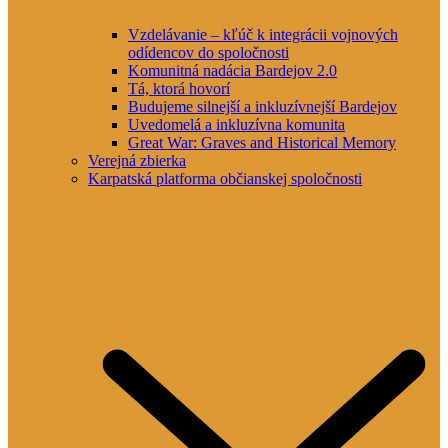
Vzdelávanie – kľúč k integrácii vojnových
odídencov do spoločnosti
Komunitná nadácia Bardejov 2.0
Tá, ktorá hovorí
Budujeme silnejší a inkluzívnejší Bardejov
Uvedomelá a inkluzívna komunita
Great War: Graves and Historical Memory
Verejná zbierka
Karpatská platforma občianskej spoločnosti