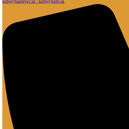
knbj@bardejov.sk / knbj@knbj.sk