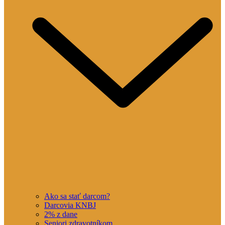
Ako sa stať darcom?
Darcovia KNBJ
2% z dane
Seniori zdravotníkom