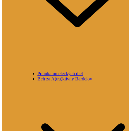
Ponuka umeleckých diel
Beh za A(tra)ktívny Bardejov