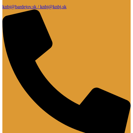
knbj@bardejov.sk / knbj@knbj.sk