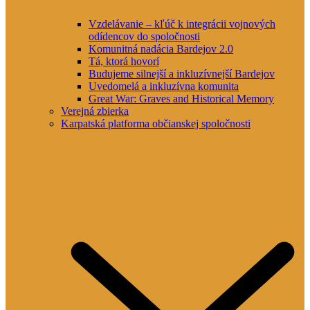
Vzdelávanie – kľúč k integrácii vojnových
odídencov do spoločnosti
Komunitná nadácia Bardejov 2.0
Tá, ktorá hovorí
Budujeme silnejší a inkluzívnejší Bardejov
Uvedomelá a inkluzívna komunita
Great War: Graves and Historical Memory
Verejná zbierka
Karpatská platforma občianskej spoločnosti