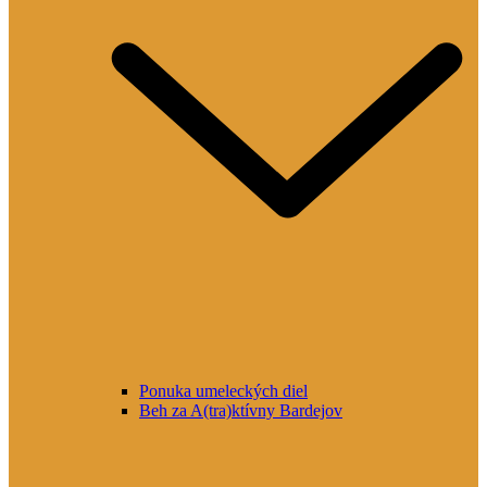
Ponuka umeleckých diel
Beh za A(tra)ktívny Bardejov