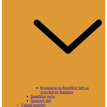
Registrácia na Benefičný beh za
A(tra)ktívny Bardejov
Benefičný večer
Športový deň
Vlastné projekty