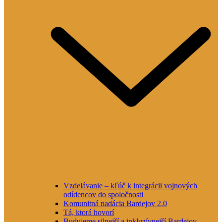
Vzdelávanie – kľúč k integrácii vojnových
odídencov do spoločnosti
Komunitná nadácia Bardejov 2.0
Tá, ktorá hovorí
Budujeme silnejší a inkluzívnejší Bardejov