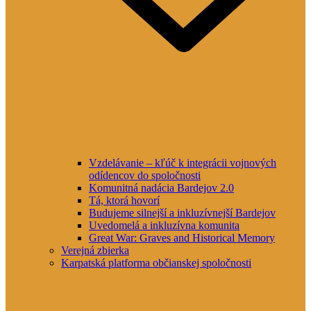
Vzdelávanie – kľúč k integrácii vojnových
odídencov do spoločnosti
Komunitná nadácia Bardejov 2.0
Tá, ktorá hovorí
Budujeme silnejší a inkluzívnejší Bardejov
Uvedomelá a inkluzívna komunita
Great War: Graves and Historical Memory
Verejná zbierka
Karpatská platforma občianskej spoločnosti