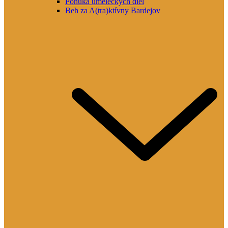
Ponuka umeleckých diel
Beh za A(tra)ktívny Bardejov