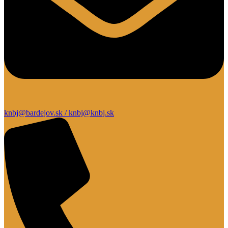
knbj@bardejov.sk / knbj@knbj.sk