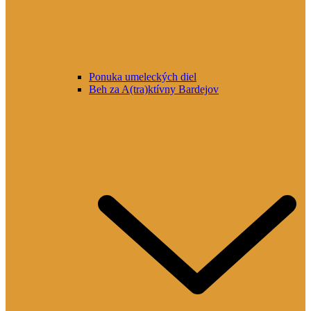
Ponuka umeleckých diel
Beh za A(tra)ktívny Bardejov