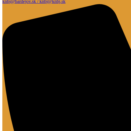
knbj@bardejov.sk / knbj@knbj.sk